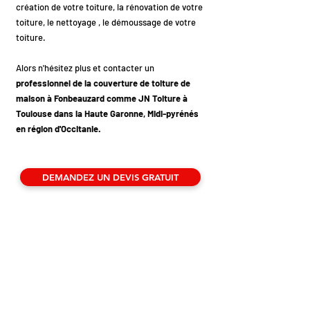
création de votre toiture, la rénovation de votre
toiture, le nettoyage , le démoussage de votre
toiture.
Alors n'hésitez plus et contacter un
professionnel de la couverture de toiture de
maison à Fonbeauzard comme JN Toiture à
Toulouse dans la Haute Garonne, Midi-pyrénés
en région d'Occitanie.
DEMANDEZ UN DEVIS GRATUIT
Voici nos lieux d'interventions pour tous vos
travaux de couverture de toiture à Toulouse,
et aux alentours des quartiers Toulousains
comme Borderouge, Croix-Daurade,
Montaudran, La roseraie, Lalande, Rangueil,
Fondeyre. Puis aussi des travaux de