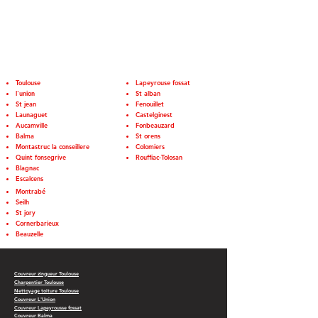
rénovation de toiture à Toulouse, dans toute
la région Midi Pyrénées, dans le
département de la Haute-Garonne (31) et
dans les communes suivantes :
Toulouse
Lapeyrouse fossat
l'union
St alban
St jean
Fenouillet
Launaguet
Castelginest
Aucamville
Fonbeauzard
Balma
St orens
Montastruc la conseillere
Colomiers
Quint fonsegrive
Rouffiac-Tolosan
Blagnac
Escalcens
Montrabé
Seilh
St jory
Cornerbarieux
Beauzelle
Couvreur zingueur Toulouse
Charpentier Toulouse
Nettoyage toiture Toulouse
Couvreur L'Union
Couvreur Lapeyrousse fossat
Couvreur Balma